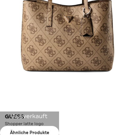
Ausverkauft
GUESS
Shopper latte logo
Ähnliche Produkte
Farbe:
latte logo