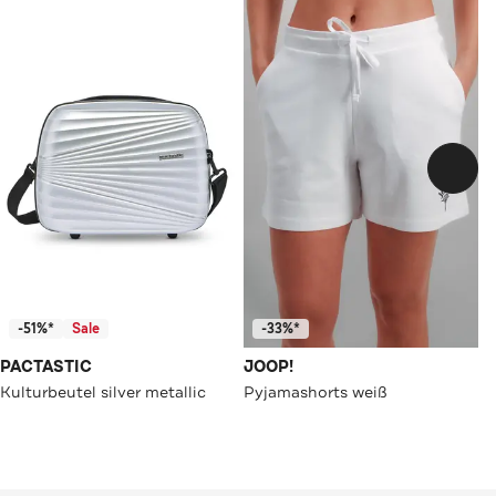
-51%*
Sale
-33%*
PACTASTIC
JOOP!
Kulturbeutel silver metallic
Pyjamashorts weiß