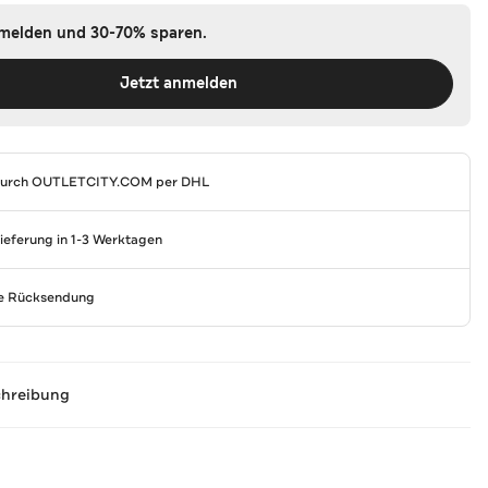
nmelden und 30-70% sparen.
Jetzt anmelden
durch
OUTLETCITY.COM
per DHL
Lieferung in 1-3 Werktagen
se Rücksendung
chreibung