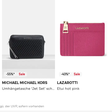
-55%*
Sale
-43%*
Sale
MICHAEL MICHAEL KORS
LAZAROTTI
Umhängetasche 'Jet Set' schwarz
Etui hot pink
ggü. der UVP, sofern vorhanden