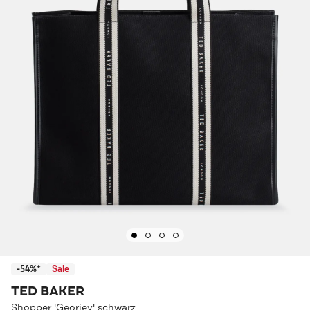
-54%*
Sale
TED BAKER
Shopper 'Georjey' schwarz