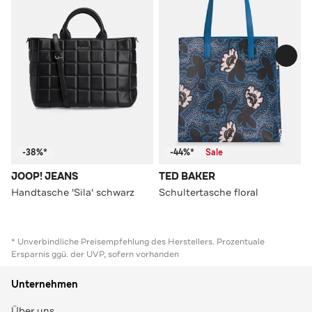
-38%*
-44%*
Sale
JOOP! JEANS
TED BAKER
Handtasche 'Sila' schwarz
Schultertasche floral
* Unverbindliche Preisempfehlung des Herstellers. Prozentuale
Ersparnis ggü. der UVP, sofern vorhanden
Unternehmen
Über uns