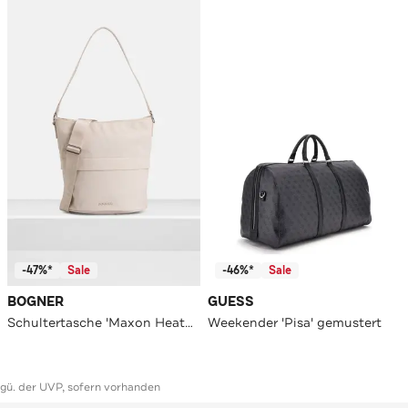
-47%*
Sale
-46%*
Sale
BOGNER
GUESS
Schultertasche 'Maxon Heather' creme
Weekender 'Pisa' gemustert
ggü. der UVP, sofern vorhanden