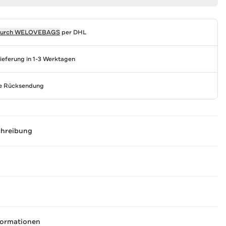
durch
WELOVEBAGS
per DHL
Lieferung in 1-3 Werktagen
se Rücksendung
chreibung
formationen