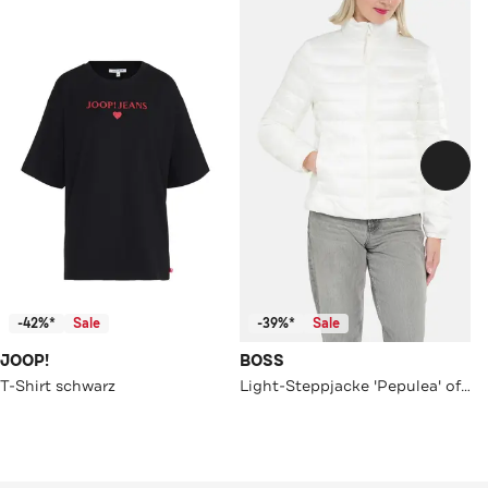
-42%*
Sale
-39%*
Sale
JOOP!
BOSS
T-Shirt schwarz
Light-Steppjacke 'Pepulea' offwhite