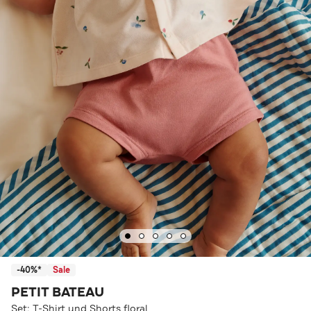
-40%*
Sale
PETIT BATEAU
Set: T-Shirt und Shorts floral