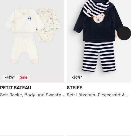
-41%*
Sale
-36%*
PETIT BATEAU
STEIFF
Set: Jacke, Body und Sweatpants gemustert
Set: Lätzchen, Fleeceshirt & Fleecehose