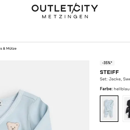
ts & Mütze
-35%*
STEIFF
Set: Jacke, Sw
Farbe:
hellbla