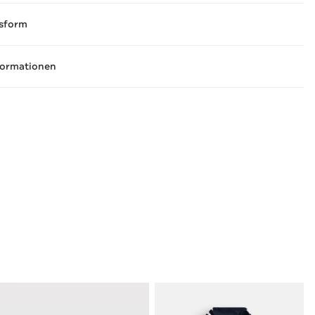
sform
formationen