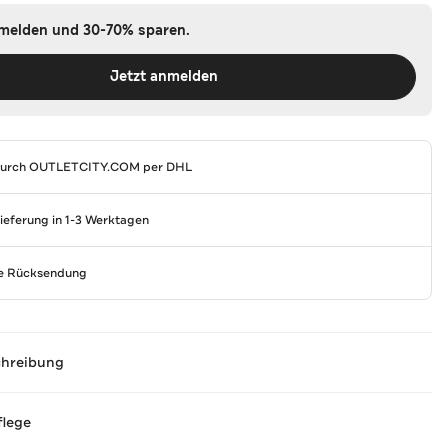
nmelden und 30-70% sparen.
Jetzt anmelden
durch
OUTLETCITY.COM
per DHL
Lieferung in 1-3 Werktagen
se Rücksendung
chreibung
flege