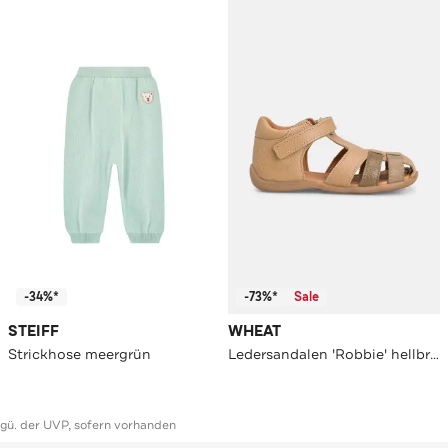
-34%*
-73%*
Sale
STEIFF
WHEAT
Strickhose meergrün
Ledersandalen 'Robbie' hellbraun
ggü. der UVP, sofern vorhanden