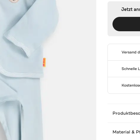
Jetzt a
Versand 
Schnelle 
Kostenlo
Produktbes
Material & P