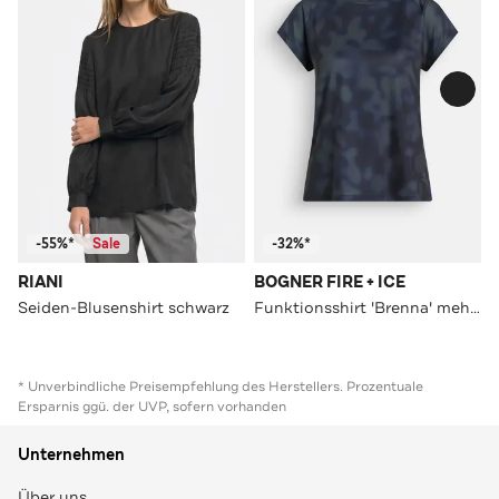
-55%*
Sale
-32%*
RIANI
BOGNER FIRE + ICE
Seiden-Blusenshirt schwarz
Funktionsshirt 'Brenna' mehrfarbig
* Unverbindliche Preisempfehlung des Herstellers. Prozentuale
Ersparnis ggü. der UVP, sofern vorhanden
Unternehmen
Über uns