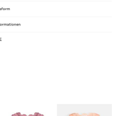
sform
formationen
E