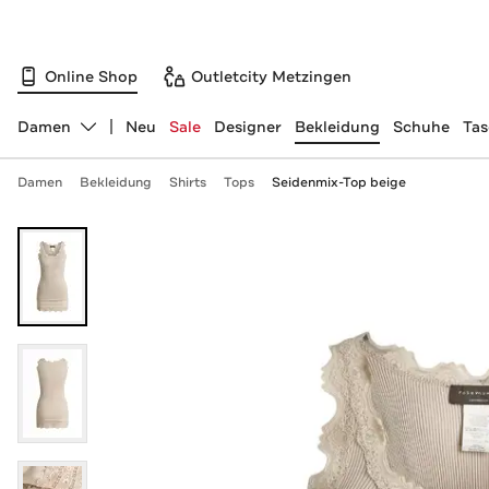
Online Shop
Outletcity Metzingen
Damen
Neu
Sale
Designer
Bekleidung
Schuhe
Ta
Abteilung ändern, ausgewählt:
Damen
Bekleidung
Shirts
Tops
Seidenmix-Top beige