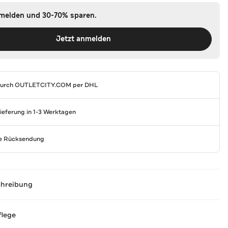
nmelden und 30-70% sparen.
Jetzt anmelden
durch
OUTLETCITY.COM
per DHL
Lieferung in 1-3 Werktagen
se Rücksendung
chreibung
flege