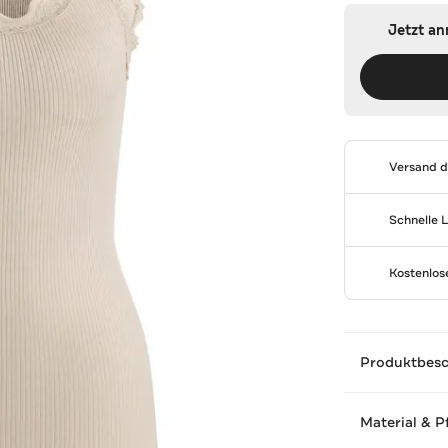
Jetzt a
Versand 
Schnelle 
Kostenlo
Produktbes
Material & P