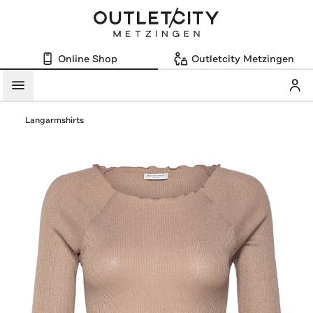
Online Shop
Outletcity Metzingen
Mein
Menü
Langarmshirts