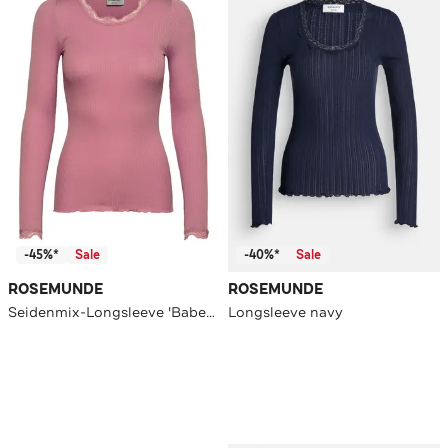
-45%*
Sale
-40%*
Sale
ROSEMUNDE
ROSEMUNDE
Seidenmix-Longsleeve 'Babette' altrosa
Longsleeve navy