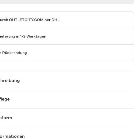
durch
OUTLETCITY.COM
per DHL
Lieferung in 1-3 Werktagen
se Rücksendung
chreibung
flege
sform
formationen