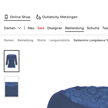
Online Shop
Outletcity Metzingen
Damen
Neu
Sale
Designer
Bekleidung
Schuhe
Ta
Abteilung ändern, ausgewählt:
Damen
Bekleidung
Shirts
Langarmshirts
Seidenmix-Longsleeve '