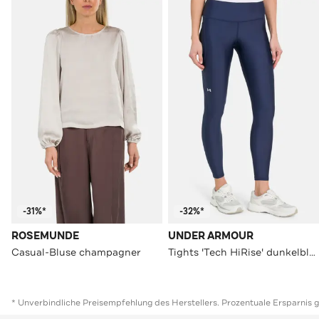
-31%*
-32%*
ROSEMUNDE
UNDER ARMOUR
Casual-Bluse champagner
Tights 'Tech HiRise' dunkelblau
* Unverbindliche Preisempfehlung des Herstellers. Prozentuale Ersparnis 