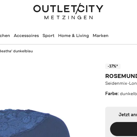
schen
Accessoires
Sport
Home & Living
Marken
Beatha' dunkelblau
-37%*
ROSEMUN
Seidenmix-Long
Farbe:
dunkelb
Jetzt a