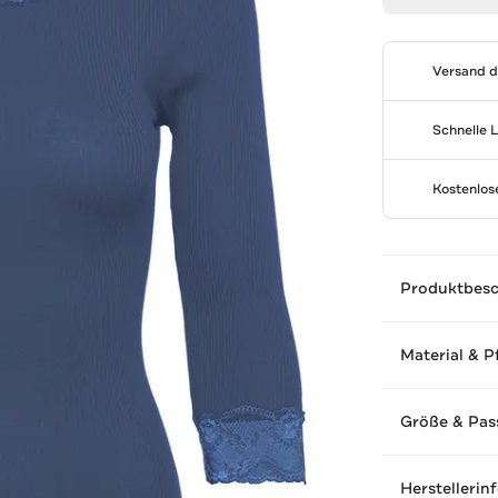
Versand 
Schnelle 
Kostenlo
Produktbes
Material & P
Größe & Pas
Herstellerin