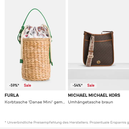
-59%*
Sale
-54%*
Sale
FURLA
MICHAEL MICHAEL KORS
Korbtasche 'Danae Mini' gemustert
Umhängetasche braun
* Unverbindliche Preisempfehlung des Herstellers. Prozentuale Ersparnis 