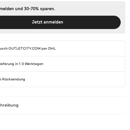
nmelden und 30-70% sparen.
Jetzt anmelden
durch
OUTLETCITY.COM
per DHL
Lieferung in 1-3 Werktagen
se Rücksendung
chreibung