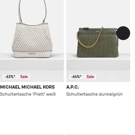
-63%*
Sale
-64%*
Sale
MICHAEL MICHAEL KORS
A.P.C.
Schultertasche 'Pratt' weiß
Schultertasche dunkelgrün