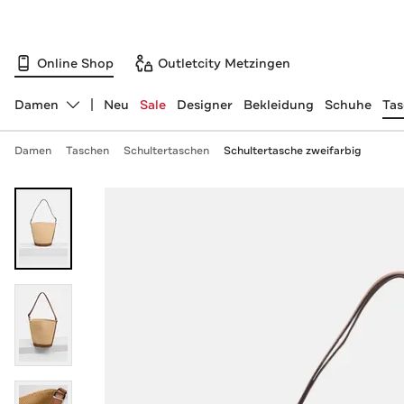
Online Shop
Outletcity Metzingen
Damen
Neu
Sale
Designer
Bekleidung
Schuhe
Ta
Abteilung ändern, ausgewählt:
Damen
Taschen
Schultertaschen
Schultertasche zweifarbig