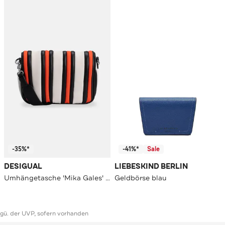
-35%*
-41%*
Sale
DESIGUAL
LIEBESKIND BERLIN
Umhängetasche 'Mika Gales' gestreift
Geldbörse blau
ggü. der UVP, sofern vorhanden