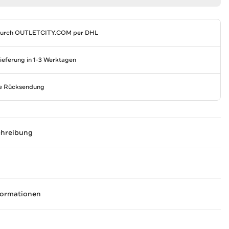
durch
OUTLETCITY.COM
per DHL
Lieferung in 1-3 Werktagen
se Rücksendung
chreibung
formationen