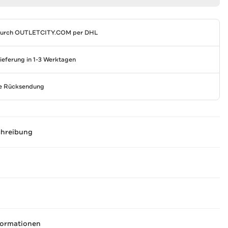
durch
OUTLETCITY.COM
per DHL
Lieferung in 1-3 Werktagen
se Rücksendung
chreibung
formationen