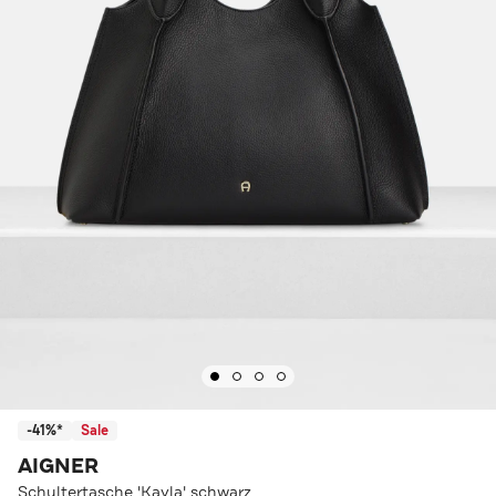
-41%*
Sale
AIGNER
Schultertasche 'Kayla' schwarz