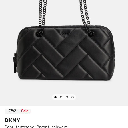
-57%*
Sale
DKNY
Schultertasche 'Bryant' schwarz