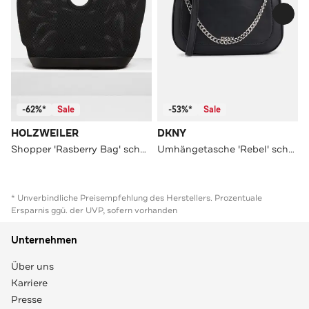
-62%*
Sale
-53%*
Sale
HOLZWEILER
DKNY
Shopper 'Rasberry Bag' schwarz unisex
Umhängetasche 'Rebel' schwarz
* Unverbindliche Preisempfehlung des Herstellers. Prozentuale
Ersparnis ggü. der UVP, sofern vorhanden
Unternehmen
Über uns
Karriere
Presse