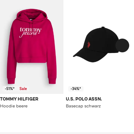
-51%*
Sale
-34%*
TOMMY HILFIGER
U.S. POLO ASSN.
Hoodie beere
Basecap schwarz