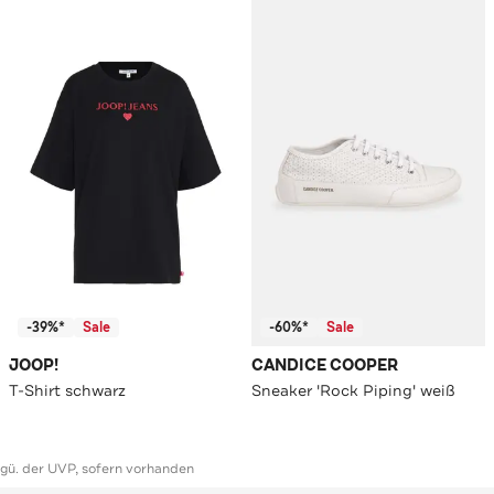
-39%*
Sale
-60%*
Sale
JOOP!
CANDICE COOPER
T-Shirt schwarz
Sneaker 'Rock Piping' weiß
ggü. der UVP, sofern vorhanden