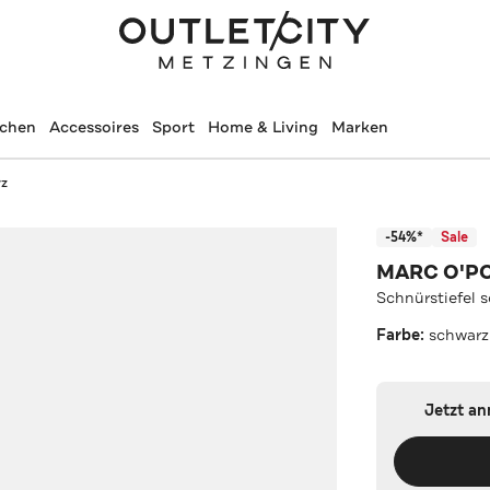
schen
Accessoires
Sport
Home & Living
Marken
rz
-54%*
Sale
MARC O'P
Schnürstiefel 
Farbe:
schwarz
Jetzt a