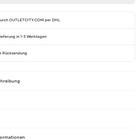
durch
OUTLETCITY.COM
per DHL
Lieferung in 1-3 Werktagen
se Rücksendung
chreibung
formationen