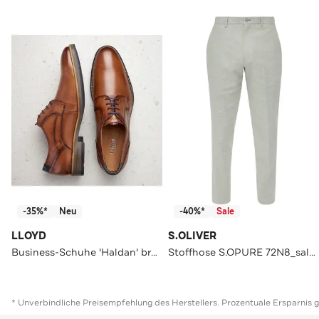
-35%*
Neu
-40%*
Sale
LLOYD
S.OLIVER
Business-Schuhe 'Haldan' braun
Stoffhose S.OPURE 72N8_salbeigrün Tapered
* Unverbindliche Preisempfehlung des Herstellers. Prozentuale Ersparnis 