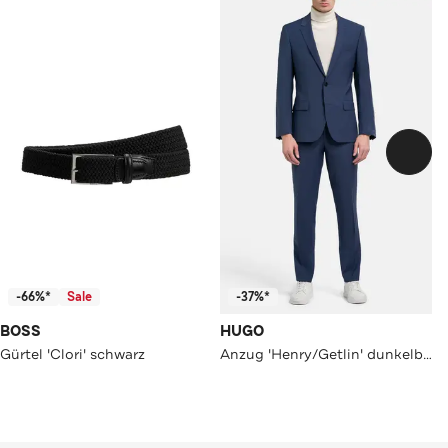
-66%*
Sale
-37%*
BOSS
HUGO
Gürtel 'Clori' schwarz
Anzug 'Henry/Getlin' dunkelblau