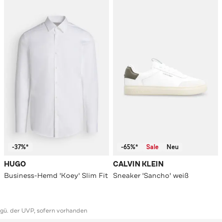
-37%*
-65%*
Sale
Neu
HUGO
CALVIN KLEIN
Business-Hemd 'Koey' Slim Fit
Sneaker 'Sancho' weiß
ggü. der UVP, sofern vorhanden