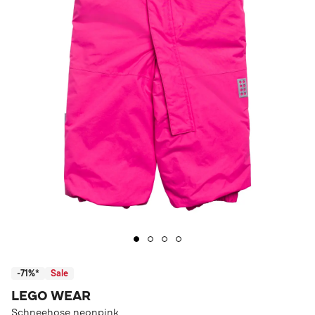
-71%*
Sale
LEGO WEAR
Schneehose neonpink