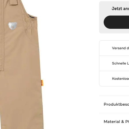
Jetzt a
Versand 
Schnelle 
Kostenlo
Produktbes
Material & P