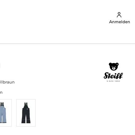
Anmelden
llbraun
un