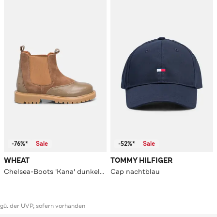
-76%*
Sale
-52%*
Sale
WHEAT
TOMMY HILFIGER
Chelsea-Boots 'Kana' dunkelbraun
Cap nachtblau
ggü. der UVP, sofern vorhanden