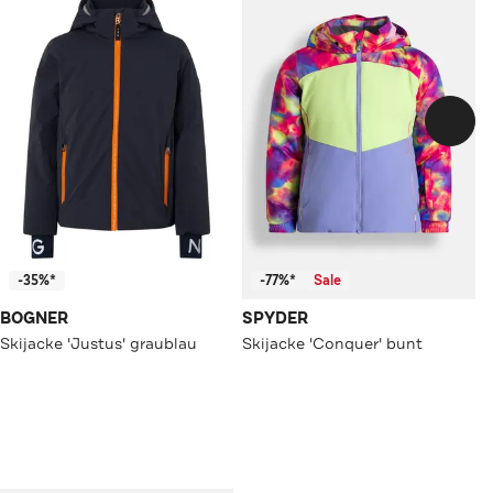
-35%*
-77%*
Sale
BOGNER
SPYDER
Skijacke 'Justus' graublau
Skijacke 'Conquer' bunt