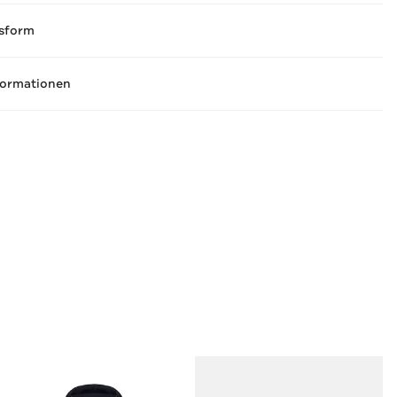
sform
formationen