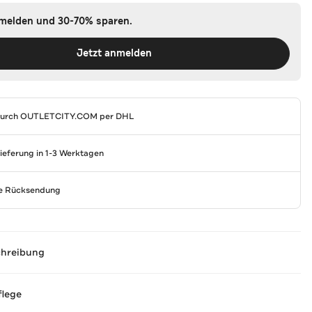
nmelden und 30-70% sparen.
Jetzt anmelden
durch
OUTLETCITY.COM
per DHL
Lieferung in 1-3 Werktagen
se Rücksendung
chreibung
flege