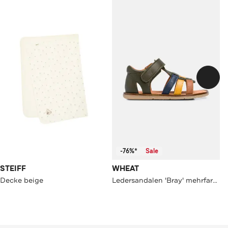
-76%*
Sale
STEIFF
WHEAT
Decke beige
Ledersandalen 'Bray' mehrfarbig