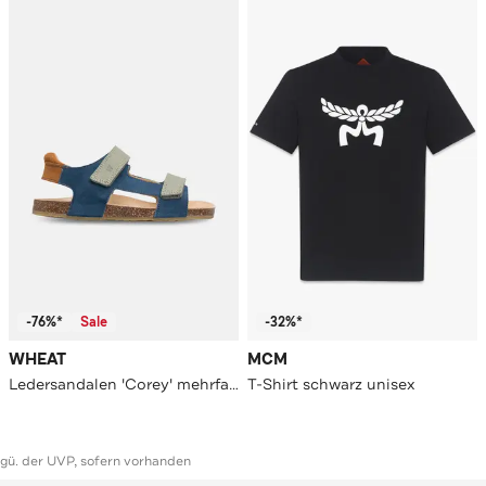
-76%*
Sale
-32%*
WHEAT
MCM
Ledersandalen 'Corey' mehrfarbig
T-Shirt schwarz unisex
ggü. der UVP, sofern vorhanden