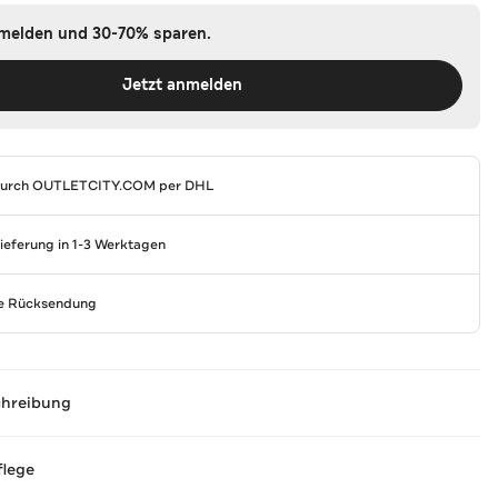
nmelden und 30-70% sparen.
Jetzt anmelden
durch
OUTLETCITY.COM
per DHL
Lieferung in 1-3 Werktagen
se Rücksendung
chreibung
flege