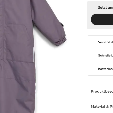
Jetzt a
Versand 
Schnelle 
Kostenlo
Produktbes
Material & P