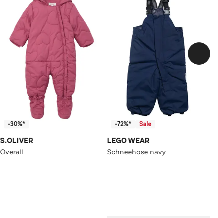
-30%*
-72%*
Sale
S.OLIVER
LEGO WEAR
Overall
Schneehose navy