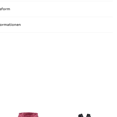
sform
formationen