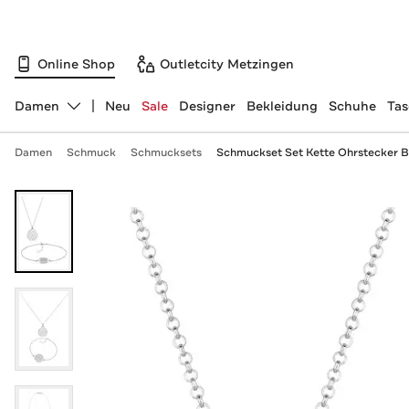
Online Shop
Outletcity Metzingen
Damen
Neu
Sale
Designer
Bekleidung
Schuhe
Ta
Abteilung ändern, ausgewählt:
Damen
Schmuck
Schmucksets
Schmuckset Set Kette Ohrstecker Bl