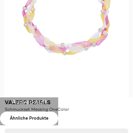
Ausverkauft
VALERO PEARLS
Schmuckset Messing OneColor
Ähnliche Produkte
Farbe:
OneColor