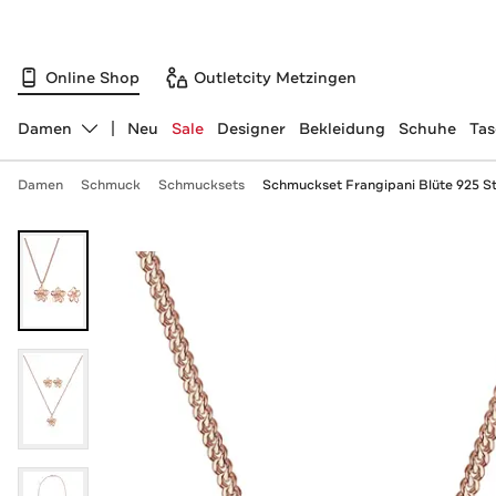
Online Shop
Outletcity Metzingen
Damen
Neu
Sale
Designer
Bekleidung
Schuhe
Ta
Abteilung ändern, ausgewählt:
Damen
Schmuck
Schmucksets
Schmuckset Frangipani Blüte 925 St