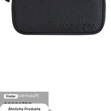
Ausverkauft
Kinder
COOCAZOO
Ähnliche Produkte
Schlampermäppchen 24 cm