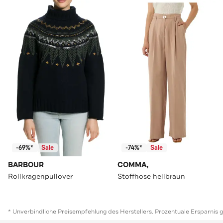
-69%*
Sale
-74%*
Sale
BARBOUR
COMMA,
Rollkragenpullover
Stoffhose hellbraun
* Unverbindliche Preisempfehlung des Herstellers. Prozentuale Ersparnis 