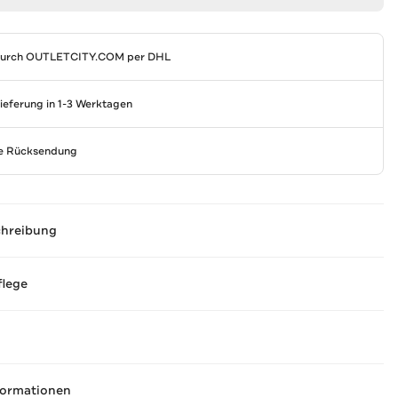
durch
OUTLETCITY.COM
per DHL
Lieferung in 1-3 Werktagen
se Rücksendung
chreibung
flege
formationen