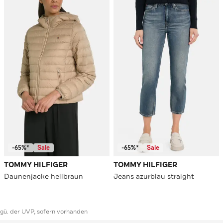
-65%*
Sale
-65%*
Sale
TOMMY HILFIGER
TOMMY HILFIGER
Daunenjacke hellbraun
Jeans azurblau straight
ggü. der UVP, sofern vorhanden