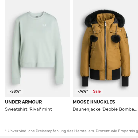
-38%*
-74%*
Sale
UNDER ARMOUR
MOOSE KNUCKLES
Sweatshirt 'Rival' mint
Daunenjacke 'Debbie Bomber' ocker
* Unverbindliche Preisempfehlung des Herstellers. Prozentuale Ersparnis 