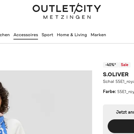
schen
Accessoires
Sport
Home & Living
Marken
-40%*
Sale
S.OLIVER
Schal 55E1_roy
Farbe:
55E1_ro
Jetzt a