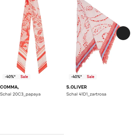
-40%*
Sale
-40%*
Sale
COMMA,
S.OLIVER
Schal 20C3_papaya
Schal 41D1_zartrosa