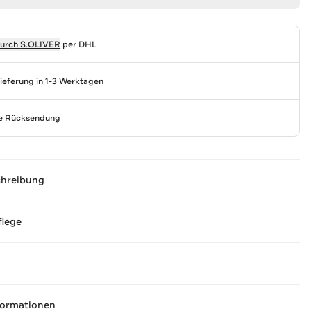
durch
S.OLIVER
per DHL
Lieferung in 1-3 Werktagen
se Rücksendung
chreibung
flege
formationen