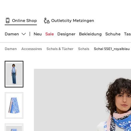
Online Shop
Outletcity Metzingen
Damen
Neu
Sale
Designer
Bekleidung
Schuhe
Ta
Abteilung ändern, ausgewählt:
Damen
Accessoires
Schals & Tücher
Schals
Schal 55E1_royalblau