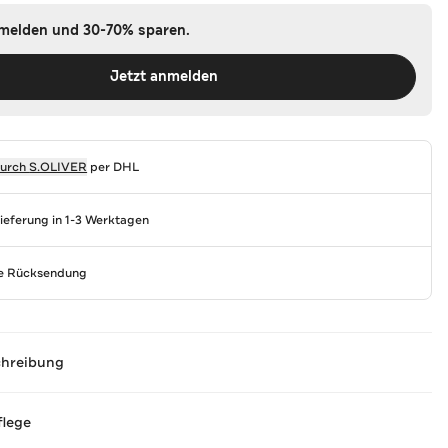
nmelden und 30-70% sparen.
Jetzt anmelden
durch
S.OLIVER
per DHL
Lieferung in 1-3 Werktagen
se Rücksendung
chreibung
flege