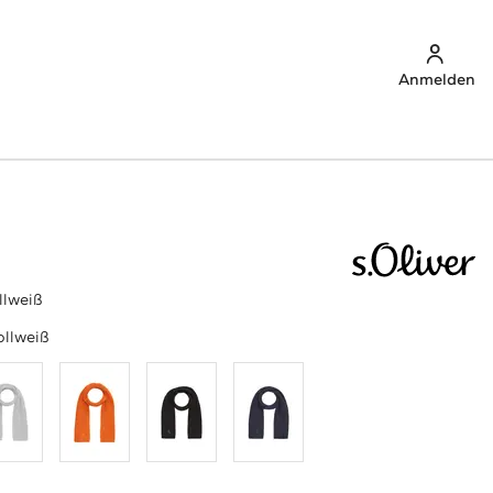
Anmelden
llweiß
llweiß