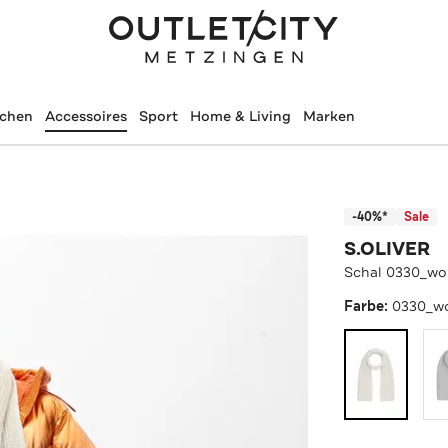
schen
Accessoires
Sport
Home & Living
Marken
-40%*
Sale
S.OLIVER
Schal 0330_wo
Farbe:
0330_wo