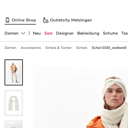
Online Shop
Outletcity Metzingen
Damen
Neu
Sale
Designer
Bekleidung
Schuhe
Ta
Abteilung ändern, ausgewählt:
Damen
Accessoires
Schals & Tücher
Schals
Schal 0330_wollweiß