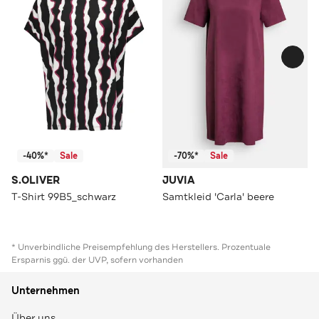
-40%*
Sale
-70%*
Sale
S.OLIVER
JUVIA
T-Shirt 99B5_schwarz
Samtkleid 'Carla' beere
* Unverbindliche Preisempfehlung des Herstellers. Prozentuale
Ersparnis ggü. der UVP, sofern vorhanden
Unternehmen
Über uns