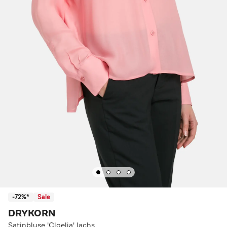
-72%*
Sale
DRYKORN
Satinbluse 'Cloelia' lachs