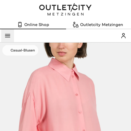
Online Shop
Outletcity Metzingen
Mein
Menü
Casual-Blusen