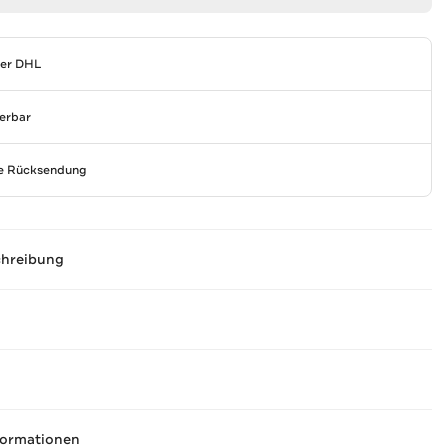
per DHL
ferbar
se Rücksendung
chreibung
formationen