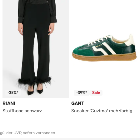
-35%*
-39%*
Sale
RIANI
GANT
Stoffhose schwarz
Sneaker 'Cuzima' mehrfarbig
ggü. der UVP, sofern vorhanden