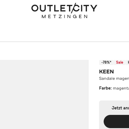
-78%*
Sale
KEEN
Sandale mage
Farbe:
magenta
Jetzt a