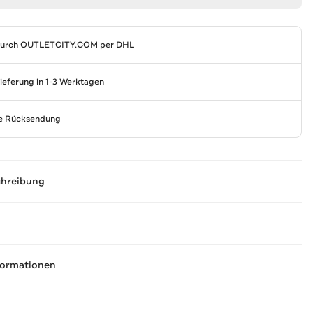
durch
OUTLETCITY.COM
per DHL
Lieferung in 1-3 Werktagen
se Rücksendung
chreibung
formationen