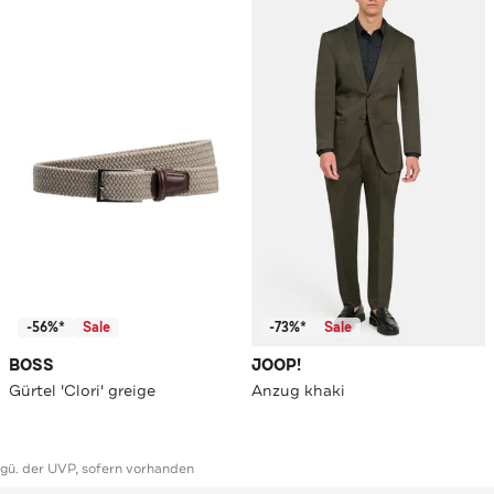
-56%*
Sale
-73%*
Sale
BOSS
JOOP!
Gürtel 'Clori' greige
Anzug khaki
ggü. der UVP, sofern vorhanden