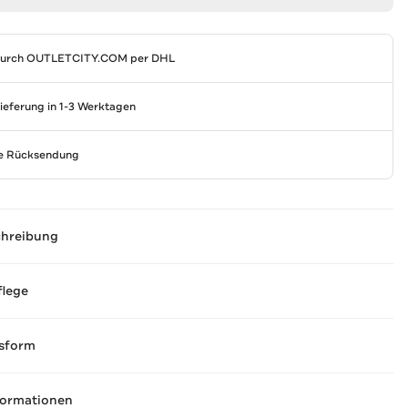
durch
OUTLETCITY.COM
per DHL
Lieferung in 1-3 Werktagen
se Rücksendung
chreibung
flege
sform
formationen