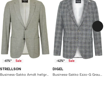
-61%*
Sale
-42%*
Sale
STRELLSON
DIGEL
Business-Sakko Arndt hellgrün meliert Slim Fit
Business-Sakko Ezzo-G Graubraun Modern Fit