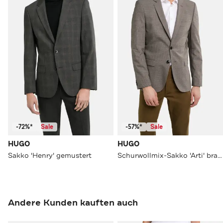
-72%*
Sale
-57%*
Sale
HUGO
HUGO
Sakko 'Henry' gemustert
Schurwollmix-Sakko 'Arti' braun gemustert
Andere Kunden kauften auch