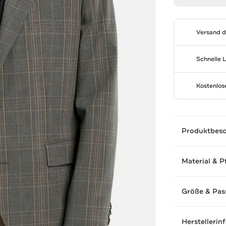
Versand 
Schnelle 
Kostenlo
Produktbes
Material & P
Größe & Pas
Herstellerin