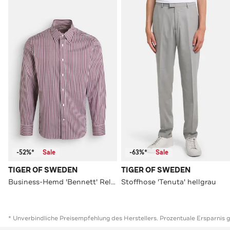
-52%*
Sale
-63%*
Sale
TIGER OF SWEDEN
TIGER OF SWEDEN
Business-Hemd 'Bennett' Relaxed Fit
Stoffhose 'Tenuta' hellgrau
* Unverbindliche Preisempfehlung des Herstellers. Prozentuale Ersparnis 