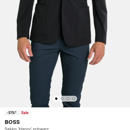
-51%*
Sale
BOSS
Sakko 'Hanry' schwarz