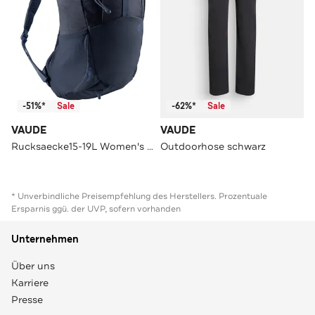
-51%*
Sale
-62%*
Sale
VAUDE
VAUDE
Rucksaecke15-19L Women's Skomer 16
Outdoorhose schwarz
* Unverbindliche Preisempfehlung des Herstellers. Prozentuale
Ersparnis ggü. der UVP, sofern vorhanden
Unternehmen
Über uns
Karriere
Presse