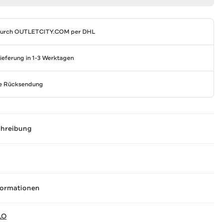
durch
OUTLETCITY.COM
per DHL
Lieferung in 1-3 Werktagen
se Rücksendung
chreibung
formationen
LO