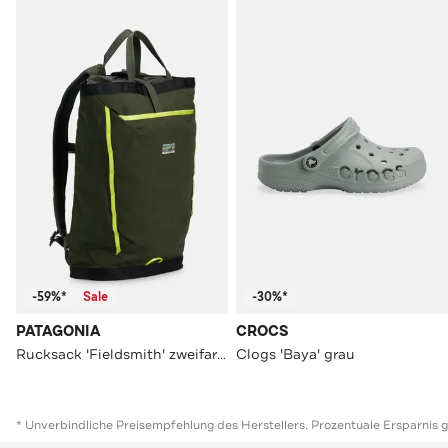
-59%*
Sale
-30%*
PATAGONIA
CROCS
Rucksack 'Fieldsmith' zweifarbig
Clogs 'Baya' grau
* Unverbindliche Preisempfehlung des Herstellers. Prozentuale Ersparnis 