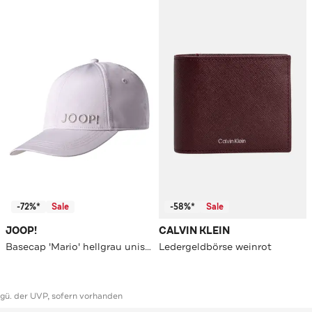
-72%*
Sale
-58%*
Sale
JOOP!
CALVIN KLEIN
Basecap 'Mario' hellgrau unisex
Ledergeldbörse weinrot
ggü. der UVP, sofern vorhanden