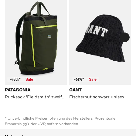
-48%*
Sale
-61%*
Sale
PATAGONIA
GANT
Rucksack 'Fieldsmith' zweifarbig
Fischerhut schwarz unisex
* Unverbindliche Preisempfehlung des Herstellers. Prozentuale
Ersparnis ggü. der UVP, sofern vorhanden