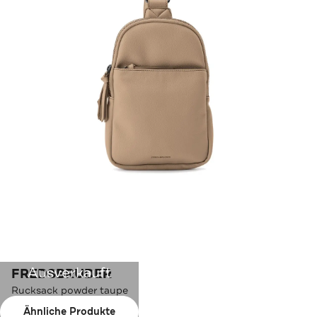
Ausverkauft
FREDSBRUDER
Rucksack powder taupe
Ähnliche Produkte
Farbe:
powder taupe