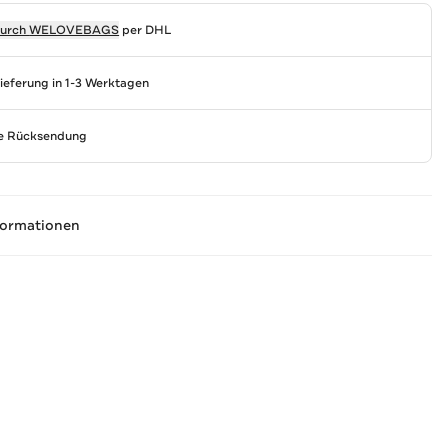
durch
WELOVEBAGS
per DHL
Lieferung in 1-3 Werktagen
se Rücksendung
formationen