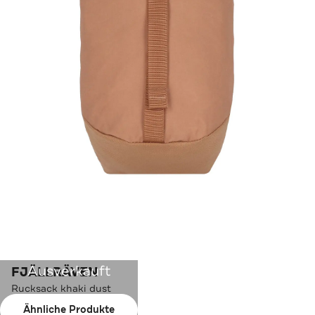
Ausverkauft
FJÄLLRÄVEN
Rucksack khaki dust
Ähnliche Produkte
Farbe:
khaki dust