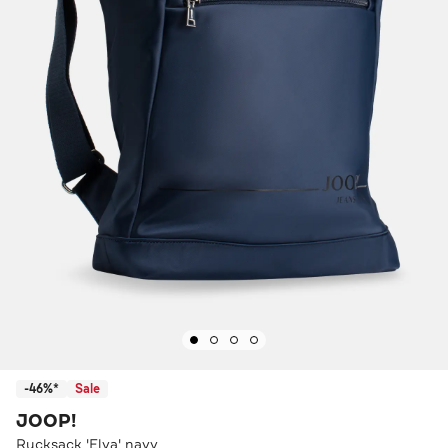
-46%*
Sale
JOOP!
Rucksack 'Elva' navy