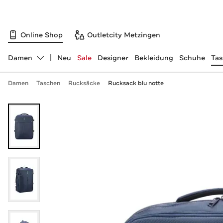
Online Shop
Outletcity Metzingen
Damen
Neu
Sale
Designer
Bekleidung
Schuhe
Ta
Abteilung ändern, ausgewählt:
Damen
Taschen
Rucksäcke
Rucksack blu notte