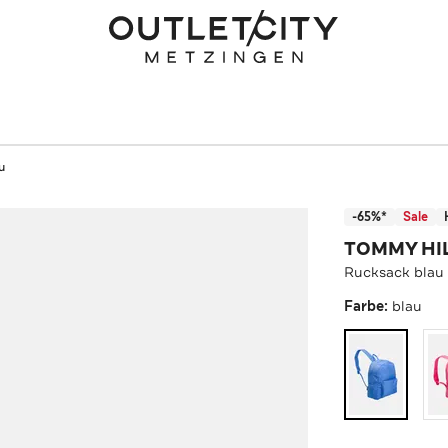
u
-65%*
Sale
TOMMY HI
Rucksack blau
Farbe:
blau