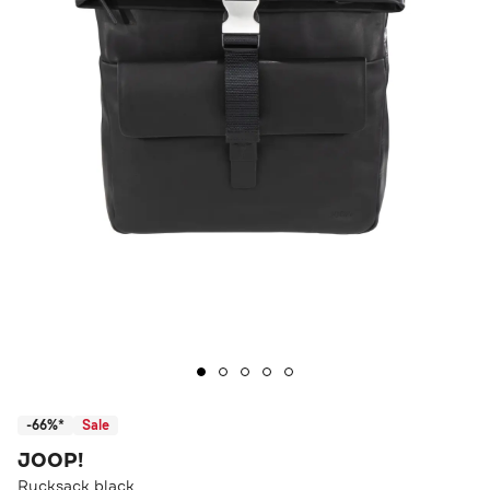
-66%*
Sale
JOOP!
Rucksack black