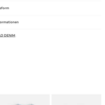
sform
formationen
LO DENIM