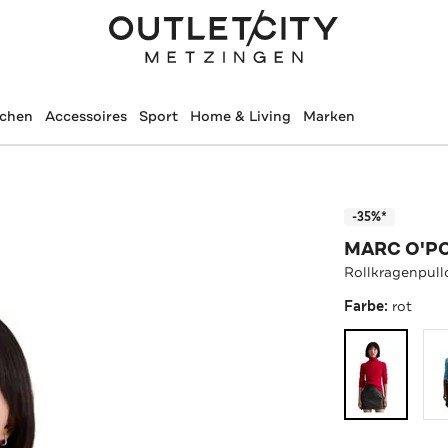
schen
Accessoires
Sport
Home & Living
Marken
-35%*
MARC O'P
Rollkragenpull
Farbe:
rot