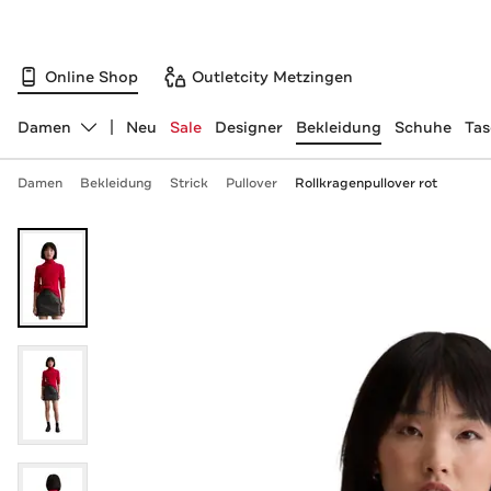
Online Shop
Outletcity Metzingen
Damen
Neu
Sale
Designer
Bekleidung
Schuhe
Ta
Abteilung ändern, ausgewählt:
Damen
Bekleidung
Strick
Pullover
Rollkragenpullover rot