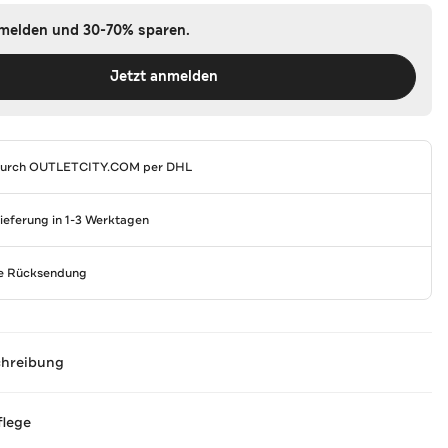
nmelden und 30-70% sparen.
Jetzt anmelden
durch
OUTLETCITY.COM
per DHL
Lieferung in 1-3 Werktagen
se Rücksendung
chreibung
flege