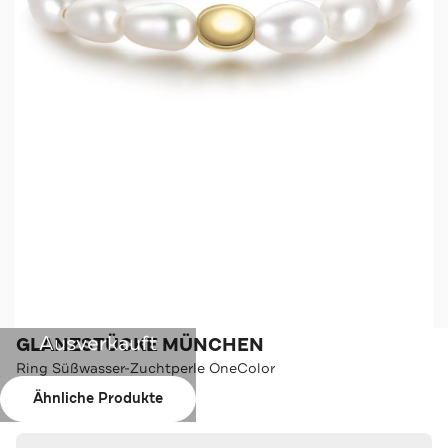
Ausverkauft
GLANZSTÜCKE MÜNCHEN
Ring Süßwasser-Zuchtperle OneColor
Ähnliche Produkte
Farbe:
OneColor