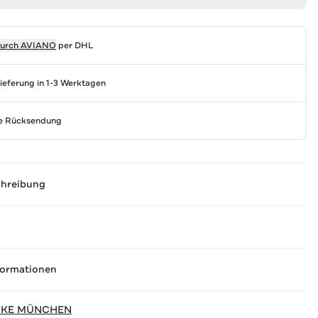
durch
AVIANO
per DHL
Lieferung in 1-3 Werktagen
se Rücksendung
chreibung
formationen
CKE MÜNCHEN