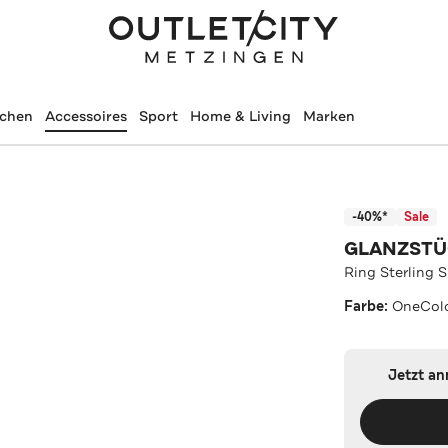
schen
Accessoires
Sport
Home & Living
Marken
-40%*
Sale
GLANZST
Ring Sterling 
Farbe:
OneCol
Jetzt a