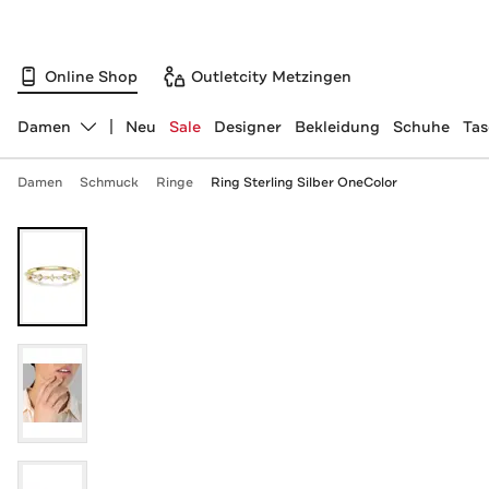
Online Shop
Outletcity Metzingen
Damen
Neu
Sale
Designer
Bekleidung
Schuhe
Ta
Abteilung ändern, ausgewählt:
Damen
Schmuck
Ringe
Ring Sterling Silber OneColor