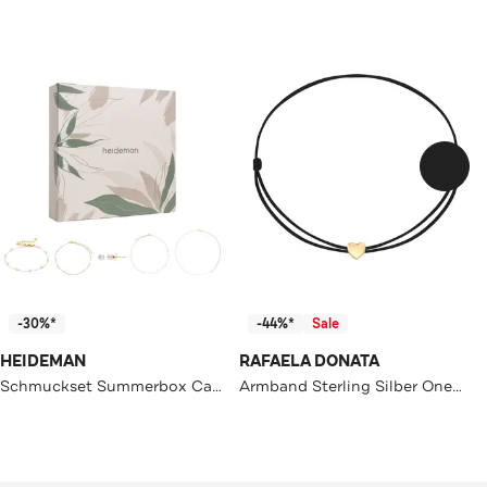
-30%*
-44%*
Sale
HEIDEMAN
RAFAELA DONATA
Schmuckset Summerbox Capri silberfarben goldfarben
Armband Sterling Silber OneColor