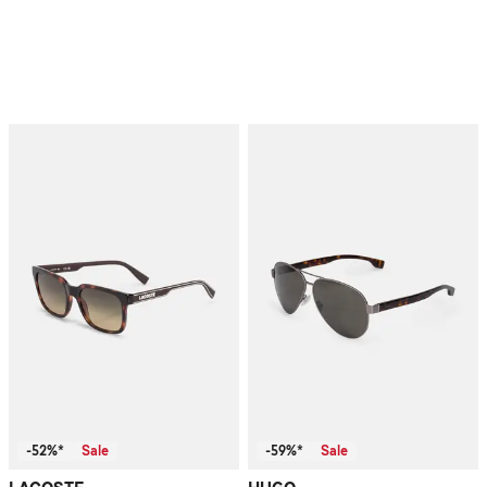
-52%*
Sale
-59%*
Sale