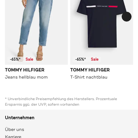
-65%*
Sale
-65%*
Sale
TOMMY HILFIGER
TOMMY HILFIGER
Jeans hellblau mom
T-Shirt nachtblau
* Unverbindliche Preisempfehlung des Herstellers. Prozentuale
Ersparnis ggü. der UVP, sofern vorhanden
Unternehmen
Über uns
Karriere