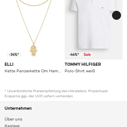
-34%*
-44%*
Sale
ELLI
TOMMY HILFIGER
Kette Panzerkette Om Hamsa Hand Evil Eye 925 Silber, mit Kristallen von Swarovski® Weiß
Polo-Shirt weiß
* Unverbindliche Preisempfehlung des Herstellers. Prozentuale
Ersparnis ggü. der UVP, sofern vorhanden
Unternehmen
Über uns
Karriere