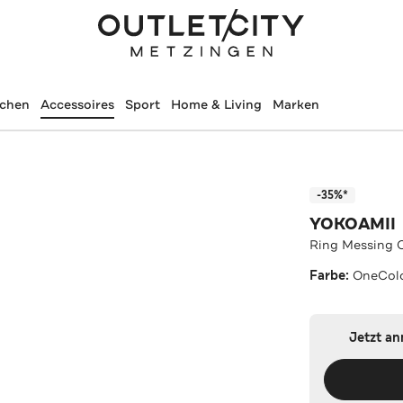
schen
Accessoires
Sport
Home & Living
Marken
-35%*
YOKOAMII
Ring Messing 
Farbe:
OneCol
Jetzt a