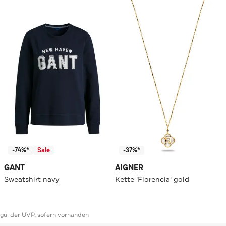
-74%*
Sale
-37%*
GANT
AIGNER
Sweatshirt navy
Kette 'Florencia' gold
ggü. der UVP, sofern vorhanden