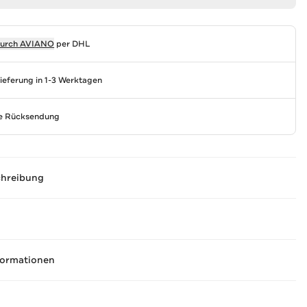
durch
AVIANO
per DHL
Lieferung in 1-3 Werktagen
se Rücksendung
chreibung
formationen