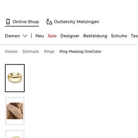
Online Shop
Outletcity Metzingen
Damen
Neu
Sale
Designer
Bekleidung
Schuhe
Ta
Abteilung ändern, ausgewählt:
Damen
Schmuck
Ringe
Ring Messing OneColor