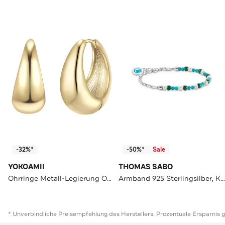
-32%*
-50%*
Sale
YOKOAMII
THOMAS SABO
Ohrringe Metall-Legierung OneColor
Armband 925 Sterlingsilber, Kaltemail silberfarben,grün,türkis,weiß
* Unverbindliche Preisempfehlung des Herstellers. Prozentuale Ersparnis 