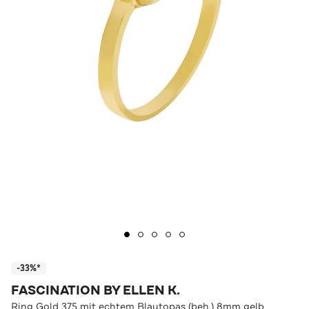
-33%*
FASCINATION BY ELLEN K.
Ring Gold 375 mit echtem Blautopas (beh.) 8mm gelb